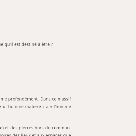
 qu’il est destiné à être ?
aime profondément. Dans ce massif
 de « l’homme matière » à « l’homme
le) et des pierres hors du commun.
oires des lieux et aux espaces que