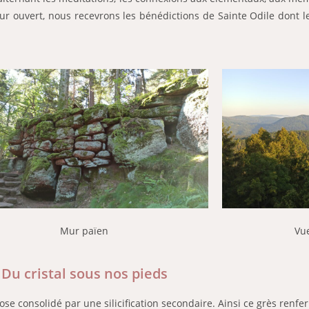
eur ouvert, nous recevrons les bénédictions de Sainte Odile dont 
Mur païen
Vu
Du cristal sous nos pieds
 rose consolidé par une silicification secondaire. Ainsi ce grès ren