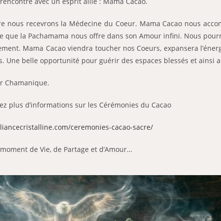
rencontre avec un esprit allié : Mama Cacao.
iaire nous recevrons la Médecine du Coeur. Mama Cacao nous acc
ce que la Pachamama nous offre dans son Amour infini. Nous pour
nement. Mama Cacao viendra toucher nos Coeurs, expansera l’énergi
s.
Une belle opportunité pour guérir des espaces blessés et ainsi 
ur Chamanique.
tez plus d’informations sur les Cérémonies du Cacao
lliancecristalline.com/ceremonies-cacao-sacre/
moment de Vie, de Partage et d’Amour…