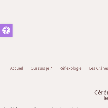
Ouvrir la barre d’outils
Accueil
Qui suis je ?
Réflexologie
Les Crânes
Céré
l